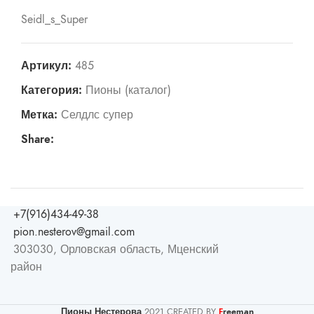
Seidl_s_Super
Артикул:
485
Категория:
Пионы (каталог)
Метка:
Селдлс супер
Share:
+7(916)434-49-38
pion.nesterov@gmail.com
303030, Орловская область, Мценский
район
Пионы Нестерова
2021 CREATED BY
reeman
F