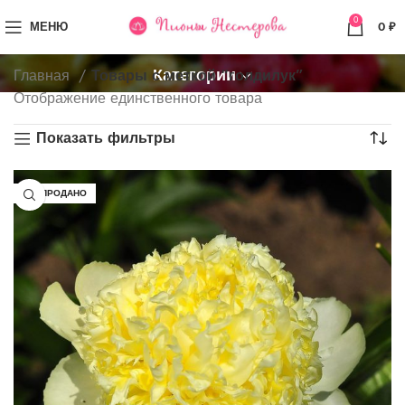
0
МЕНЮ
0
₽
Категории
Главная
Товары с меткой “голдилук”
Отображение единственного товара
Показать фильтры
РАСПРОДАНО