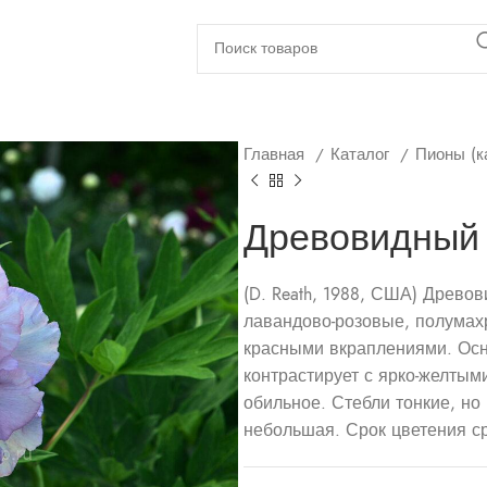
Главная
Каталог
Пионы (к
Древовидный 
(D. Reath, 1988, США) Древ
лавандово-розовые, полумах
красными вкраплениями. Осн
контрастирует с ярко-желтым
обильное. Стебли тонкие, но
небольшая. Срок цветения с