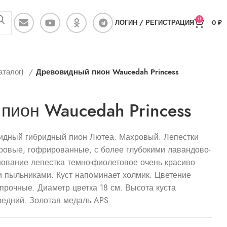
0
ЛОГИН / РЕГИСТРАЦИЯ
0
₽
аталог)
Древовидный пион Waucedah Princess
пион Waucedah Princess
овидный гибридный пион Лютеа. Махровый. Лепестки
ровые, гофрированные, с более глубокими лавандово-
ование лепестка темно-фиолетовое очень красиво
и пыльниками. Куст напоминает холмик. Цветение
 прочные. Диаметр цветка 18 см. Высота куста
редний. Золотая медаль APS.