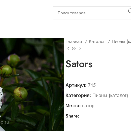
Главная
Каталог
Пионы (к
Sators
Артикул:
745
Категория:
Пионы (каталог)
Метка:
саторс
Share: