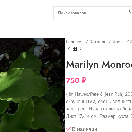
Главная
Каталог
Хосты 2
Marilyn Monro
750
₽
(Jim Hawes/Pete & Jean Ruh, 
скрученными, очень волнист
заострен. Изнанка листа бел
Лист 17×14 см. Размер куста 
В наличии