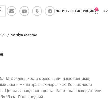
0
ЛОГИН / РЕГИСТРАЦИЯ
0
₽
026
Marilyn Monroe
e
2005) М Средняя хоста с зелеными, чашевидными,
ыми листьями на красных черешках. Кончик листа
ая. Цветы лавандового цвета. Растет на солнце/в тени.
35×65 см. Рост средний.