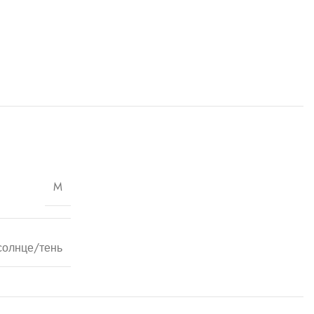
M
солнце/тень