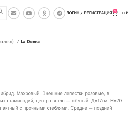
0
ЛОГИН / РЕГИСТРАЦИЯ
0
₽
аталог)
La Donna
) ибрид. Махровый. Внешние лепестки розовые, в
тых стаминодий, центр светло — жёлтый. Д=17см. Н=70
мпактный с прочными стеблями. Средне — поздний