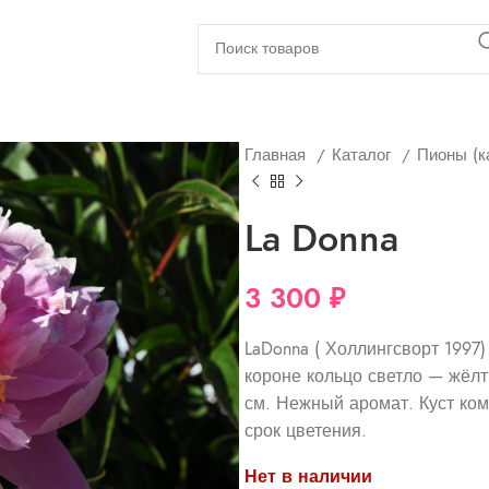
Главная
Каталог
Пионы (к
La Donna
3 300
₽
LaDonna ( Холлингсворт 1997
короне кольцо светло — жёл
см. Нежный аромат. Куст ко
срок цветения.
Нет в наличии