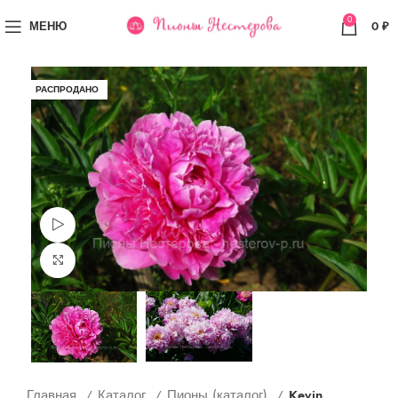
0
МЕНЮ
0
₽
РАСПРОДАНО
Просмотр видео
Увеличить
Главная
Каталог
Пионы (каталог)
Kevin