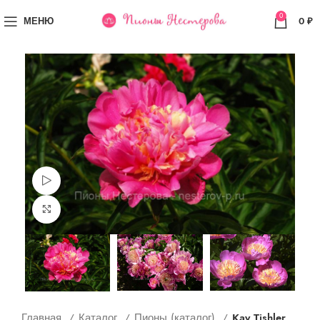
0
МЕНЮ
0
₽
Просмотр видео
Увеличить
Главная
Каталог
Пионы (каталог)
Kay Tishler