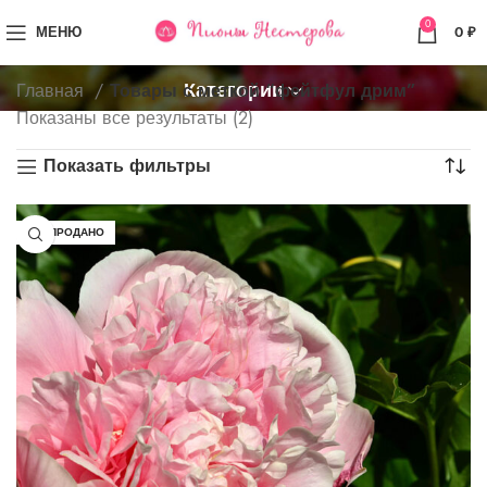
0
МЕНЮ
0
₽
Категории
Главная
Товары с меткой “фейтфул дрим”
Показаны все результаты (2)
Показать фильтры
РАСПРОДАНО