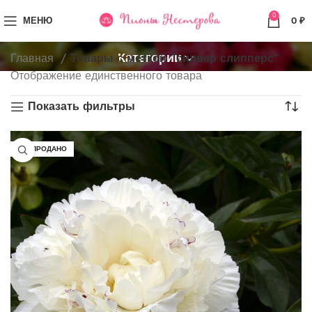
0
МЕНЮ
0
₽
Категории
Главная
Товары с меткой “силвер слипперс”
Отображение единственного товара
Показать фильтры
РАСПРОДАНО