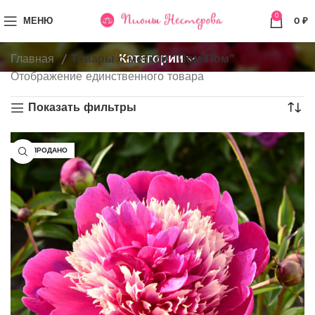
0
МЕНЮ
0
₽
Категории
Главная
Товары с меткой “Пом Пом”
Отображение единственного товара
Показать фильтры
РАСПРОДАНО