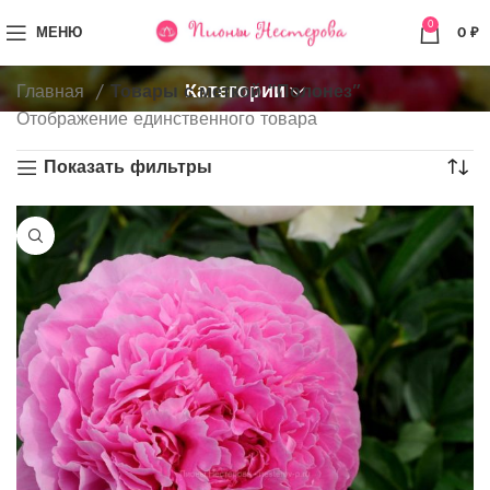
0
МЕНЮ
0
₽
Категории
Главная
Товары с меткой “Полонез”
Отображение единственного товара
Показать фильтры