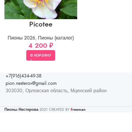
Picotee
Пионы 2026
,
Пионы (каталог)
4 200
₽
В КОРЗИНУ
+7(916)434-49-38
pion.nesterov@gmail.com
303030, Орловская область, Мценский район
Пионы Нестерова
2021 CREATED BY
reeman
F