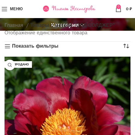
0
МЕНЮ
0
₽
Категории
Главная
Товары с меткой “ОЛД СОЛДЖЕР”
Отображение единственного товара
Показать фильтры
РАСПРОДАНО