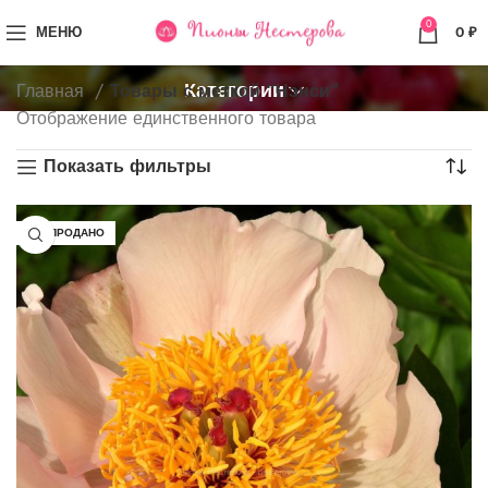
0
МЕНЮ
0
₽
Категории
Главная
Товары с меткой “Нэнси”
Отображение единственного товара
Показать фильтры
РАСПРОДАНО