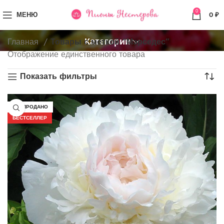
0
МЕНЮ
0
₽
Категории
Главная
Товары с меткой “Мэрседес”
Отображение единственного товара
Показать фильтры
РАСПРОДАНО
БЕСТСЕЛЛЕР