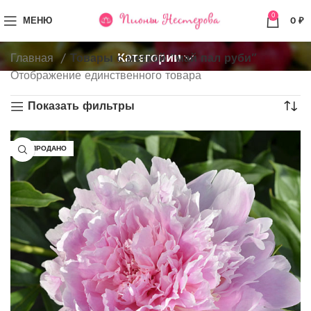
0
МЕНЮ
0
₽
Категории
Главная
Товары с меткой “май пал руби”
Отображение единственного товара
Показать фильтры
РАСПРОДАНО