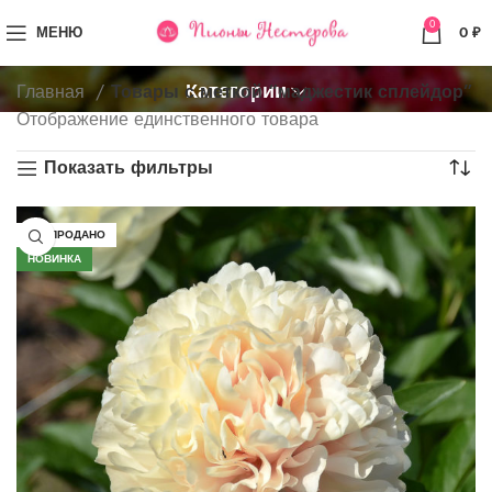
0
МЕНЮ
0
₽
Категории
Главная
Товары с меткой “маджестик сплейдор”
Отображение единственного товара
Показать фильтры
РАСПРОДАНО
НОВИНКА