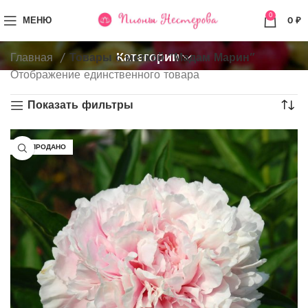
0
МЕНЮ
0
₽
Категории
Главная
Товары с меткой “Мадам Марин”
Отображение единственного товара
Показать фильтры
РАСПРОДАНО