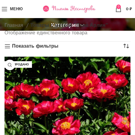
0
МЕНЮ
0
₽
Категории
Главная
Товары с меткой “Лоис Арлин”
Отображение единственного товара
Показать фильтры
РАСПРОДАНО