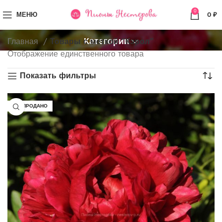
0
МЕНЮ
0
₽
Категории
Главная
Товары с меткой “Кэрол”
Отображение единственного товара
Показать фильтры
РАСПРОДАНО