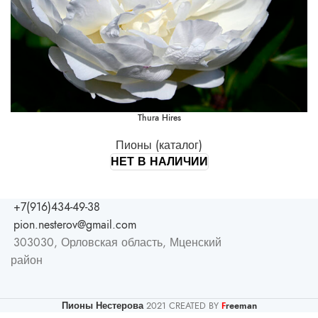
Thura Hires
Пионы (каталог)
НЕТ В НАЛИЧИИ
+7(916)434-49-38
pion.nesterov@gmail.com
303030, Орловская область, Мценский
район
Пионы Нестерова
2021 CREATED BY
reeman
F