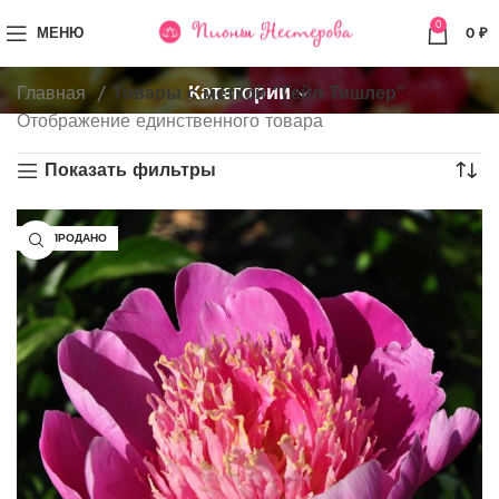
0
МЕНЮ
0
₽
Категории
Главная
Товары с меткой “Гейл Тишлер”
Отображение единственного товара
Показать фильтры
РАСПРОДАНО