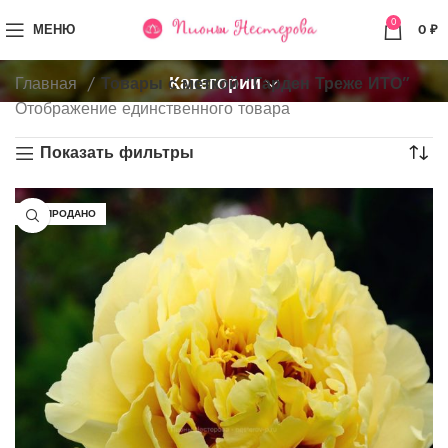
0
МЕНЮ
0
₽
Категории
Главная
Товары с меткой “Гарден Треже ИТО”
Отображение единственного товара
Показать фильтры
РАСПРОДАНО