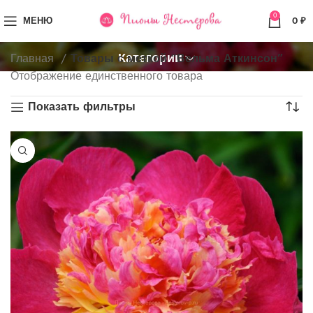
0
МЕНЮ
0
₽
Категории
Главная
Товары с меткой “Вельма Аткинсон”
Отображение единственного товара
Показать фильтры