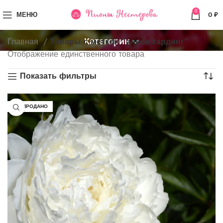
0
МЕНЮ
0
₽
Категории
Главная
Товары с меткой “алиса хардинг”
Отображение единственного товара
Показать фильтры
РАСПРОДАНО